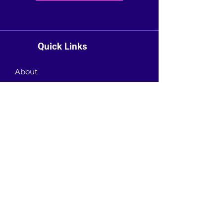
Quick Links
About
News
Events
Contact
GET CONNECTED!
or email us
:
ID@fbcglenarden.org