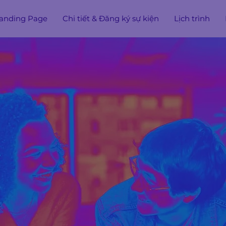
anding Page
Chi tiết & Đăng ký sự kiện
Lịch trình