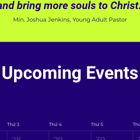
and bring more souls to Christ.
Min. Joshua Jenkins, Young Adult Pastor
Upcoming Events
Thứ 3
Thứ 4
Thứ 5
Th
28
29
30