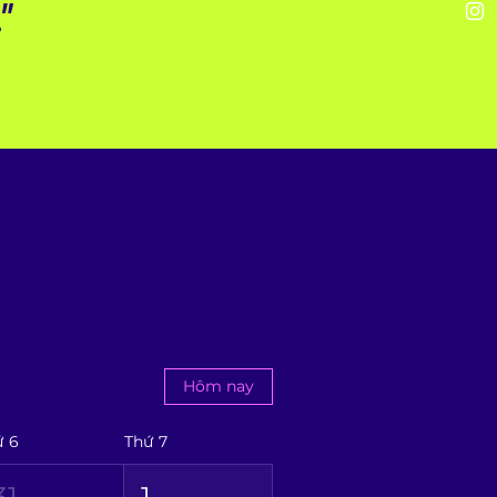
"
Hôm nay
ứ 6
Thứ 7
31
1