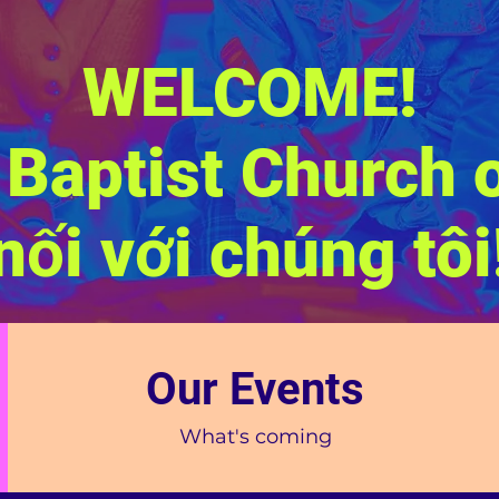
WELCOME!
t Baptist Church 
nối với chúng tôi
Our Events
What's coming