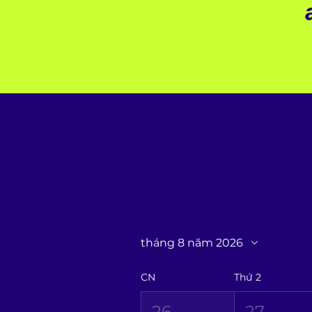
tháng 8 năm 2026
CN
Thứ 2
26
27