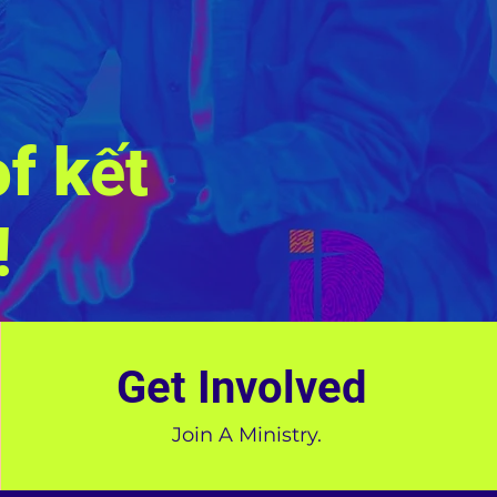
of
kết
!
Get Involved
Join A Ministry.