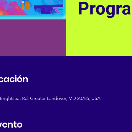
Progr
icación
 Brightseat Rd, Greater Landover, MD 20785, USA
vento