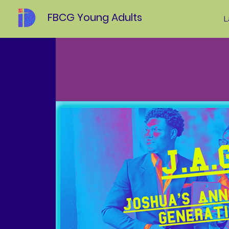
FBCG Young Adults
L