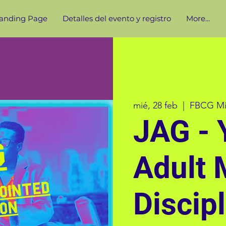
anding Page
Detalles del evento y registro
More...
mié, 28 feb
  |  
FBCG Min
JAG - 
Adult
Discip