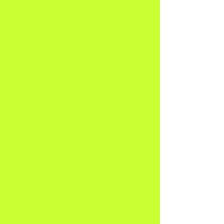
mié, 02 sept
Leer más
RSVP
RELEASE
mié, 16 sept
Leer más