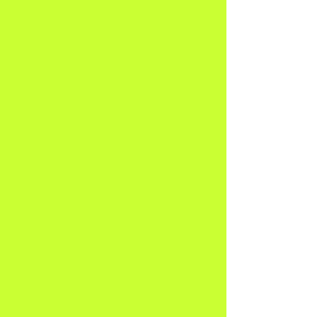
RSVP
ID Young Adult Night
mié, 21 oct
Leer más
Leer más