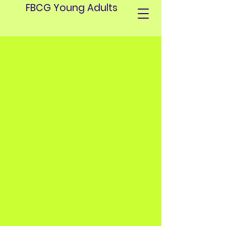
FBCG Young Adults
The Month's Events
Múltiples fechas
Hey Girl Hey!