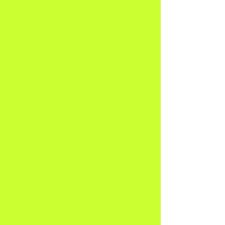
Leer más
Múltiples fechas
Hey Girl Hey!
mié, 07 oct
Leer más