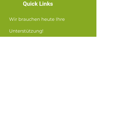
Quick Links
Wir brauchen heute Ihre
Unterstützung!
News
Events
Contact
GET CONNECTED!
or email us
:
ID@fbcglenarden.org