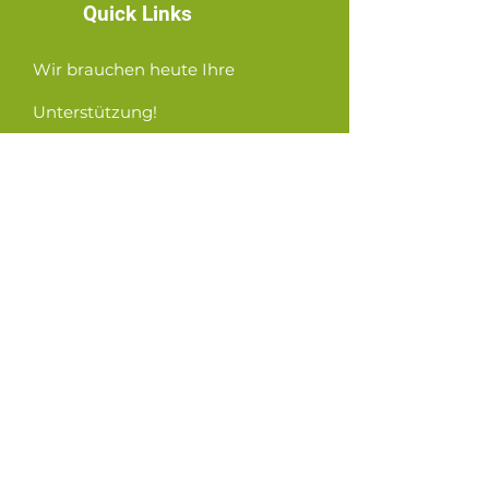
Quick Links
Wir brauchen heute Ihre
Unterstützung!
News
Events
Contact
GET CONNECTED!
or email us
:
ID@fbcglenarden.org