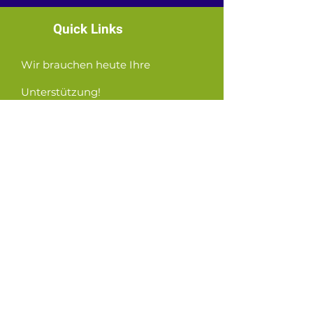
Quick Links
Wir brauchen heute Ihre
Unterstützung!
News
Events
Contact
GET CONNECTED!
or email us
:
ID@fbcglenarden.org