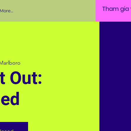
Tham gia v
More...
Marlboro
t Out:
ded