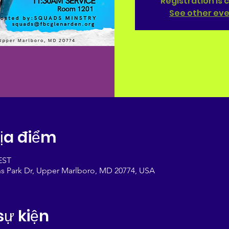
Registration is 
See other ev
Địa điểm
 EST
s Park Dr, Upper Marlboro, MD 20774, USA
sự kiện