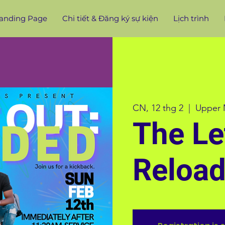
anding Page
Chi tiết & Đăng ký sự kiện
Lịch trình
CN, 12 thg 2
  |  
Upper 
The Le
Reloa