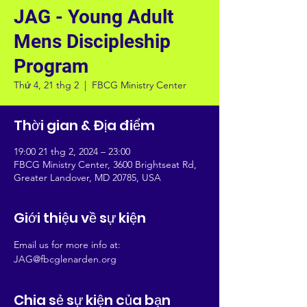
JAG - Young Adult
Mens Discipleship
Program
Thứ 4, 21 thg 2
  |  
FBCG Ministry Center
Thời gian & Địa điểm
19:00 21 thg 2, 2024 – 23:00
FBCG Ministry Center, 3600 Brightseat Rd,
Greater Landover, MD 20785, USA
Giới thiệu về sự kiện
Email us for more info at: 
JAG@fbcglenarden.org
Chia sẻ sự kiện của bạn