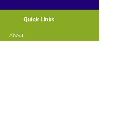
Quick Links
About
News
Events
Contact
GET CONNECTED!
or email us
:
ID@fbcglenarden.org