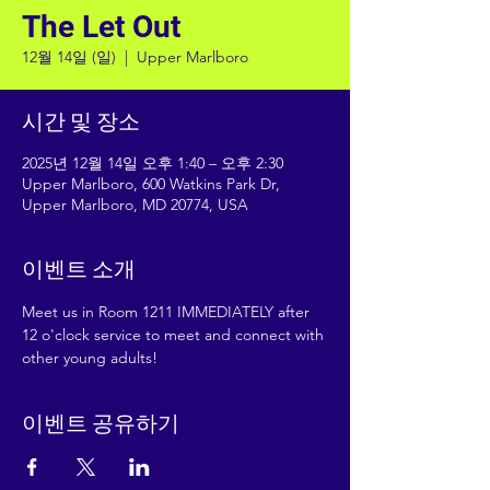
The Let Out
12월 14일 (일)
  |  
Upper Marlboro
시간 및 장소
2025년 12월 14일 오후 1:40 – 오후 2:30
Upper Marlboro, 600 Watkins Park Dr,
Upper Marlboro, MD 20774, USA
이벤트 소개
Meet us in Room 1211 IMMEDIATELY after 
12 o'clock service to meet and connect with 
other young adults!
이벤트 공유하기