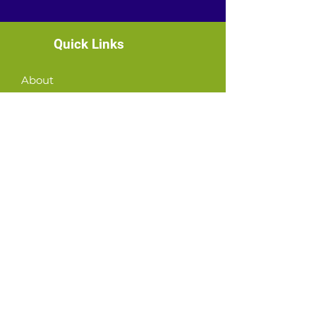
Quick Links
About
News
Events
Contact
GET CONNECTED!
or email us
:
ID@fbcglenarden.org