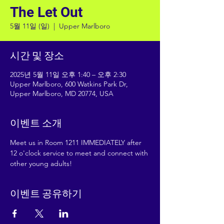
The Let Out
5월 11일 (일)
  |  
Upper Marlboro
시간 및 장소
2025년 5월 11일 오후 1:40 – 오후 2:30
Upper Marlboro, 600 Watkins Park Dr,
Upper Marlboro, MD 20774, USA
이벤트 소개
Meet us in Room 1211 IMMEDIATELY after 
12 o'clock service to meet and connect with 
other young adults!
이벤트 공유하기