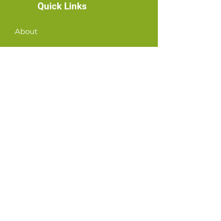
Quick Links
About
News
Events
Contact
GET CONNECTED!
or email us
:
ID@fbcglenarden.org
환영하다!
Terms of Use
First