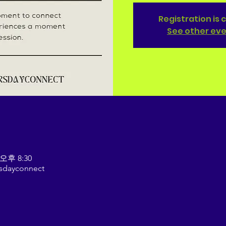
Registration is 
See other ev
 오후 8:30
rsdayconnect