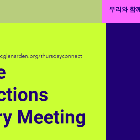
우리와 함께
cglenarden.org/thursdayconnect
e
ctions
ry Meeting