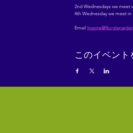
2nd Wednesdays we meet vir
4th Wednesday we meet in 
Email 
Inspire@fbcglenarde
このイベント