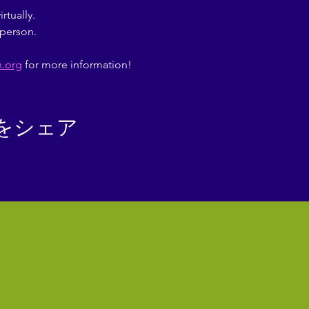
tually.
person.
n.org
 for more information!
をシェア