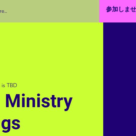
参加しま
e...
 is TBD
e Ministry
ngs