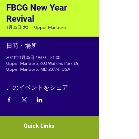
FBCG New Year
Revival
1月05日(木)
  |  
Upper Marlboro
日時・場所
2023年1月05日 19:00 – 21:00
Upper Marlboro, 600 Watkins Park Dr,
Upper Marlboro, MD 20774, USA
このイベントをシェア
Quick Links