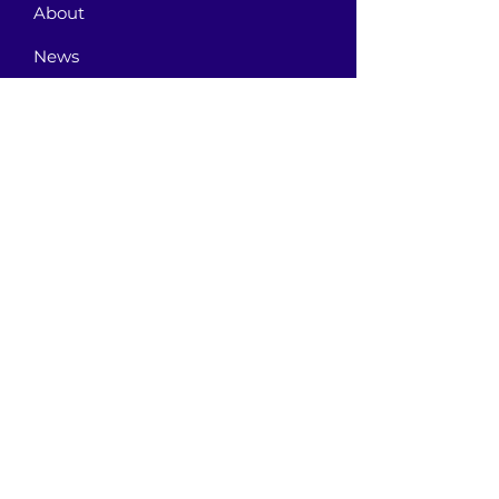
About
News
Events
Contact
GET CONNECTED!
or email us
:
ID@fbcglenarden.org
ACCUEILLIR!
Terms of
Use
Première église baptiste
de
Privacy Policy