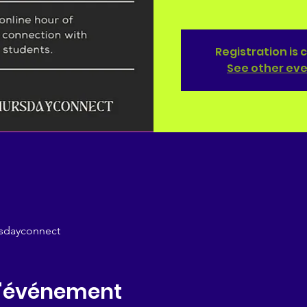
Registration is 
See other ev
rsdayconnect
l'événement