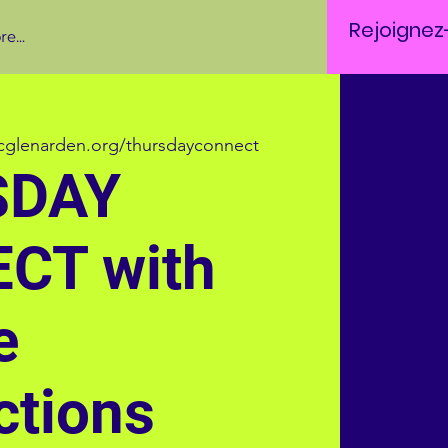
Rejoignez
e...
glenarden.org/thursdayconnect
SDAY
CT with
e
ctions