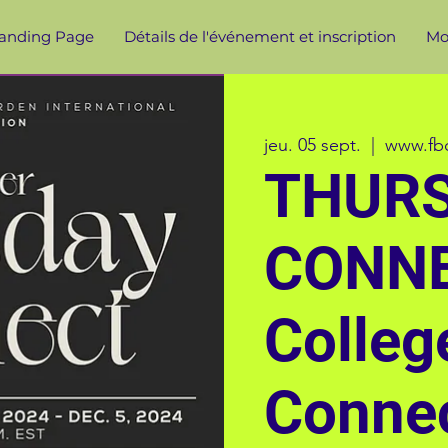
anding Page
Détails de l'événement et inscription
Mor
jeu. 05 sept.
  |  
www.fbc
THUR
CONNE
Colleg
Conne